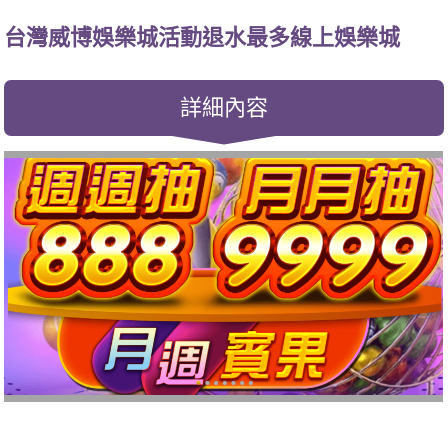
台灣威博娛樂城活動退水最多線上娛樂城
詳細內容