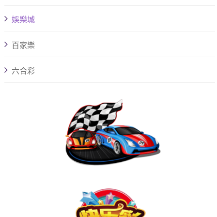
娛樂城
百家樂
六合彩