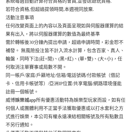
系統每週自動計算符合資格的會員,並發送遊玩資格.
若符合資格,但超過提領時間,本週視同放棄.
活動注意事項
任何改變頁面上的內容以及頁面呈現如與伺服器運算的結
果有出入，將以伺服器運算的數值為最終基準
需於轉帳後30分鐘內提出申請，超過申請時間，彩金恕不
補發。 無風險投注皆不計入流水計算，包含百家、真人、
輪盤，同時下注(莊+閒)、(黑+紅)、(單+雙)、(大+小)，任
何取消注單賽事或局數不開。
同一帳戶/家庭/戶籍地址/信箱/電話號碼/付款帳號（借記
卡、信用卡帳號等）/亞洲IP位置/共享電腦/網路環境僅能
註冊一個帳號。
威博
娛樂城app
所有優惠活動特為娛樂型玩家而設，如有任
何個人或團體利用不正當手法獲取優惠或以打水套利之方
式進行娛樂，本公司有權永遠凍結相關帳號及所有點數且
不另行通知。