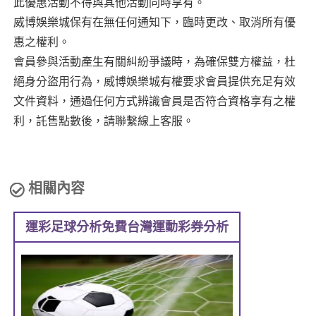
此優惠活動不得與其他活動同時享有。
威博娛樂城保有在無任何通知下，臨時更改、取消所有優
惠之權利。
會員參與活動產生有關糾紛爭議時，為確保雙方權益，杜
絕身分盜用行為，威博娛樂城有權要求會員提供充足有效
文件資料，通過任何方式辨識會員是否符合資格享有之權
利，託售點數後，請聯繫線上客服。
相關內容
運彩足球分析免費台灣運動彩券分析