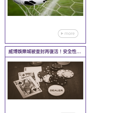
威博娛樂城被查封再復活！安全性問題依然讓人擔憂，真相如何？