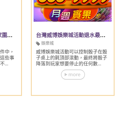
威博娛樂城詐騙慘遭玩家圍剿！聽聽網友怎麼說！
台灣威博娛樂城活動退水最多線上娛樂城
娛樂城
件中，
威博娛樂城活動可以控制骰子在骰
這些事
子桌上的氈頂部滾動，最終將骰子
...
降落到玩家想要停止的任何數...