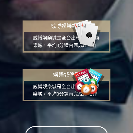
威博娛樂評價
威博娛樂城是全台出款最快的娛
樂城，平均3分鐘內完成出款作
業。24小時客服溫柔體貼、有問
必答。
娛樂城優惠
威博娛樂城是全台出款最快的娛
樂城，平均3分鐘內完成出款作
業。24小時客服溫柔體貼、有問
必答。