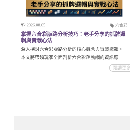
2026.08.05
六合彩
掌握六合彩版路分析技巧：老手分享的抓牌邏
輯與實戰心法
深入探討六合彩版路分析的核心概念與實戰邏輯。
本文將帶領玩家全面剖析六合彩運動網的資訊應
用、六合彩碰數的計算方式，以及如何透過六合彩
閱讀更
拖牌提高選號準確度。