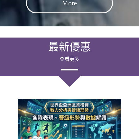
More
最新優惠
查看更多