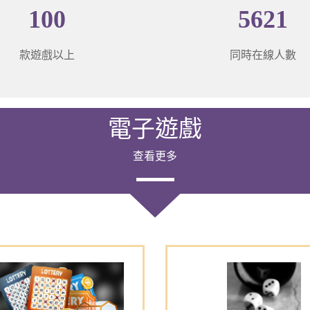
100
5621
款遊戲以上
同時在線人數
電子遊戲
查看更多