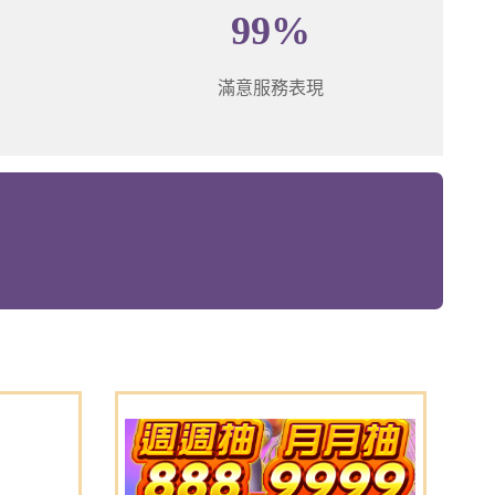
99
%
滿意服務表現