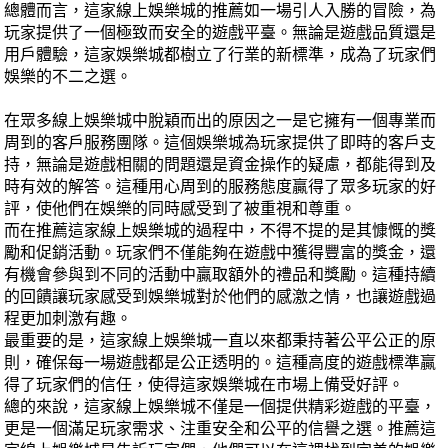
總體而言，這家線上娛樂城的推薦如一場引人入勝的冒險，為
玩家提供了一個極致而安全的遊戲平臺。無論是遊戲品質還是
用戶體驗，這家娛樂城都樹立了行業的新標準，成為了玩家們
娛樂的不二之選。
在眾多線上娛樂城中脫穎而出的原因之一是它擁有一個專業而
周到的客戶服務團隊。這個娛樂城為玩家提供了即時的客戶支
持，無論是遊戲相關的問題還是資金操作的疑慮，都能得到及
時有效的解答。這種用心周到的服務態度贏得了眾多玩家的好
評，使他們在娛樂的同時感受到了被重視和尊重。
而在推薦這家線上娛樂城的過程中，不得不提的是其慷慨的獎
勵和促銷活動。玩家們不僅能夠在遊戲中獲得豐富的獎金，還
有機會參與到不同的活動中贏取額外的禮品和獎勵。這種持續
的回饋讓玩家感受到娛樂城對於他們的感激之情，也讓遊戲過
程更加刺激有趣。
最重要的是，這家線上娛樂城一直以來都秉持著公平公正的原
則，確保每一場遊戲都是公正透明的。這種高度的遊戲標準贏
得了玩家們的信任，使得這家娛樂城在市場上備受好評。
總的來說，這家線上娛樂城不僅是一個提供精彩遊戲的平臺，
更是一個滿足玩家需求、注重安全和公平的信譽之選。推薦這