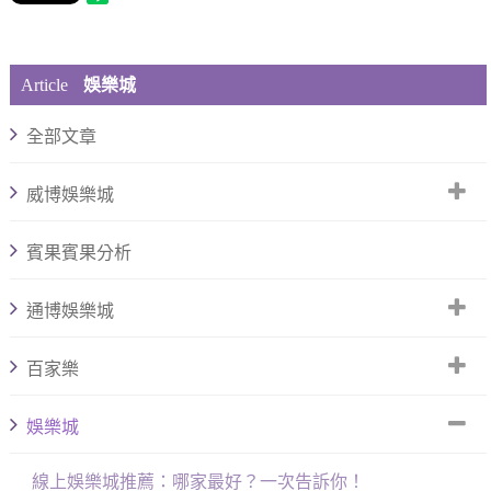
Article
娛樂城
全部文章
威博娛樂城
賓果賓果分析
通博娛樂城
百家樂
娛樂城
線上娛樂城推薦：哪家最好？一次告訴你！