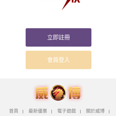
立即註冊
會員登入
首頁
最新優惠
電子遊戲
關於威博
|
|
|
|