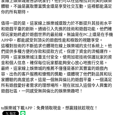
家線上娛樂城是告訴玩家們，他們可以在這裡找到完美的娛樂
體驗，不論是贏取豐富獎金還是享受社交互動，這裡都能滿足
你的所有期待。
值得一提的是，這家線上娛樂城還致力於不斷提升其技術水平
和遊戲平臺的創新。通過引入先進的技術和遊戲功能，他們確
保玩家始終處於遊戲世界的最前線。無論是在PC上還是在手機
APP中，都能感受到頂尖的遊戲性能和極致的視聽享受。
這種對技術的不斷追求也體現在線上娛樂城的支付系統上。他
們提供多種方便的存款和提款方式，保證了資金的流暢運作。
同時，這家娛樂城注重支付安全，使用加密技術保護玩家的資
金和個人信息，確保每位玩家都能夠安心放心地進行交易。
最終，這家線上娛樂城的推薦不僅僅是基於其豐富的遊戲內
容、出色的客戶服務和慷慨的獎勵，還體現了他們對品質和玩
家體驗的高度追求。這是一個無與倫比的遊戲平臺，一個滿足
所有遊戲愛好者需求的理想場所。現在就加入這個令人興奮的
遊戲社區，一同感受無與倫比的娛樂樂趣吧！
tu娛樂城下載APP：免費領取現金，想贏錢就趁現在！